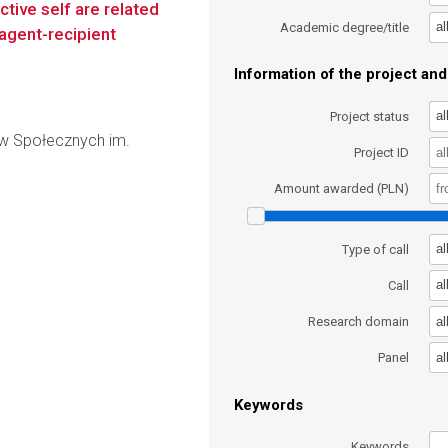
ctive self are related
al
Academic degree/title
 agent-recipient
Information of the project and 
al
Project status
ów Społecznych im.
Project ID
Amount awarded (PLN)
al
Type of call
al
Call
al
Research domain
al
Panel
Keywords
Keywords