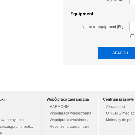
Equipment
Name of equipment [PL]
uki
Współpraca zagraniczna
Centrum prasowe
HARMONIA
Aktualności
Współpraca wielostronna
O NCN w mediac
dawane pytania
Współpraca dwustronna
Materiały do pob
ealizujących projekty
Recenzenci zagraniczni
na