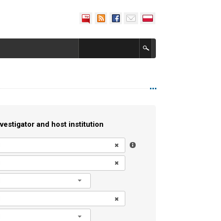
vestigator and host institution
l
l