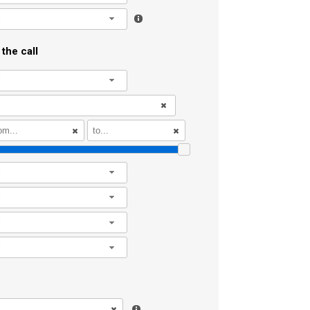
l
the call
l
l
l
l
l