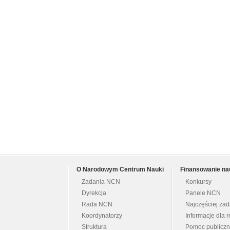
O Narodowym Centrum Nauki
Finansowanie na
Zadania NCN
Konkursy
Dyrekcja
Panele NCN
Rada NCN
Najczęściej za
Koordynatorzy
Informacje dla r
Struktura
Pomoc publicz