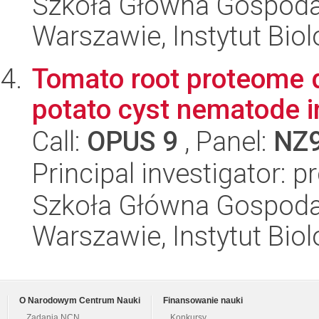
Szkoła Główna Gospoda
Warszawie, Instytut Biol
Tomato root proteome 
potato cyst nematode i
Call:
OPUS 9
, Panel:
NZ
Principal investigator: p
Szkoła Główna Gospoda
Warszawie, Instytut Biol
O Narodowym Centrum Nauki
Finansowanie nauki
Zadania NCN
Konkursy