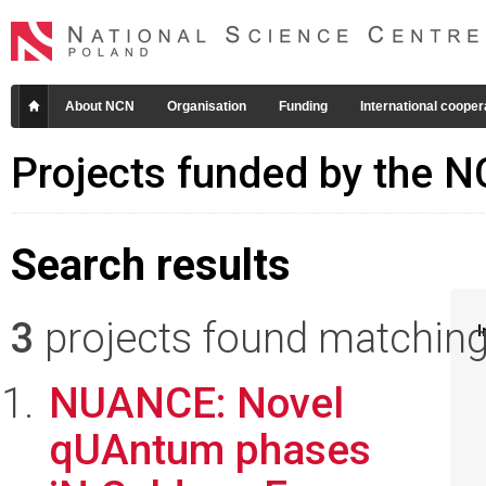
About NCN
Organisation
Funding
International cooper
Projects funded by the 
Search results
3
projects found matching 
I
NUANCE: Novel
qUAntum phases