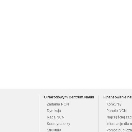
O Narodowym Centrum Nauki
Finansowanie na
Zadania NCN
Konkursy
Dyrekcja
Panele NCN
Rada NCN
Najczęściej za
Koordynatorzy
Informacje dla r
Struktura
Pomoc publicz