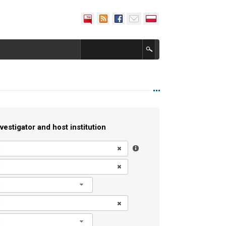
vestigator and host institution
l
l