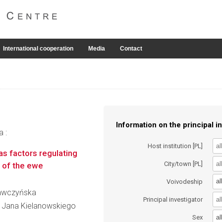
International cooperation
Media
Contact
Information on the principal in
a :
Host institution [PL]
s factors regulating
City/town [PL]
ll of the ewe
al
Voivodeship
Krawczyńska
Principal investigator
im. Jana Kielanowskiego
al
Sex