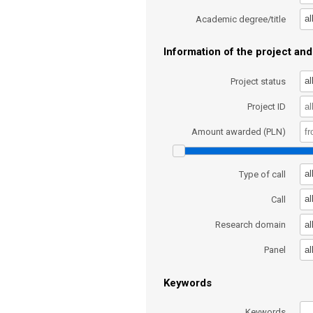
al
Academic degree/title
Information of the project and 
al
Project status
Project ID
Amount awarded (PLN)
al
Type of call
al
Call
al
Research domain
al
Panel
Keywords
Keywords