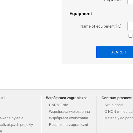
Equipment
Name of equipment [PL]
uki
Współpraca zagraniczna
Centrum prasowe
HARMONIA
Aktualności
Współpraca wielostronna
O NCN w mediac
dawane pytania
Współpraca dwustronna
Materiały do pob
ealizujących projekty
Recenzenci zagraniczni
na