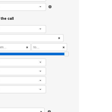
l
the call
l
l
l
l
l