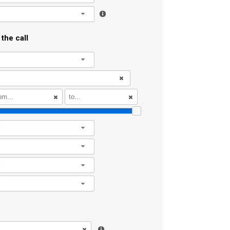
l
the call
l
l
l
l
l