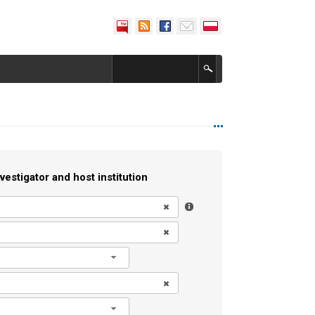
vestigator and host institution
l
l