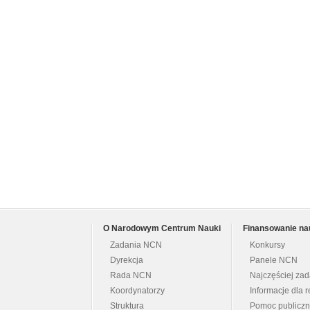
O Narodowym Centrum Nauki
Finansowanie na
Zadania NCN
Konkursy
Dyrekcja
Panele NCN
Rada NCN
Najczęściej za
Koordynatorzy
Informacje dla r
Struktura
Pomoc publicz