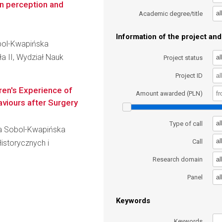
n perception and
al
Academic degree/title
Information of the project and 
obol-Kwapińska
ła II, Wydział Nauk
al
Project status
Project ID
ren's Experience of
Amount awarded (PLN)
aviours after Surgery
al
Type of call
ata Sobol-Kwapińska
al
Call
istorycznych i
al
Research domain
al
Panel
Keywords
Keywords