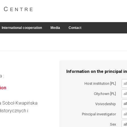
International cooperation
Media
Contact
Information on the principal in
a :
Host institution [PL]
ion
City/town [PL]
ata Sobol-Kwapińska
al
Voivodeship
istorycznych i
Principal investigator
al
Sex