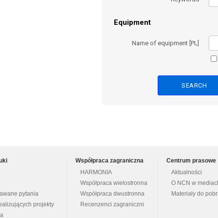
Equipment
Name of equipment [PL]
uki
Współpraca zagraniczna
Centrum prasowe
HARMONIA
Aktualności
Współpraca wielostronna
O NCN w mediac
dawane pytania
Współpraca dwustronna
Materiały do pob
ealizujących projekty
Recenzenci zagraniczni
na