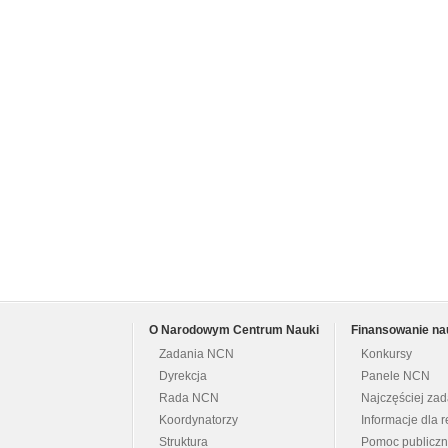
O Narodowym Centrum Nauki
Finansowanie na
Zadania NCN
Konkursy
Dyrekcja
Panele NCN
Rada NCN
Najczęściej za
Koordynatorzy
Informacje dla r
Struktura
Pomoc publicz