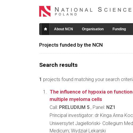
About NCN
Organisation
Funding
Projects funded by the NCN
Search results
1
projects found matching your search criteri
The influence of hypoxia on function
multiple myeloma cells
Call:
PRELUDIUM 5
, Panel:
NZ1
Principal investigator: dr Kinga Anna K
Uniwersytet Jagielloński- Collegium Me
Medicum; Wydział Lekarski