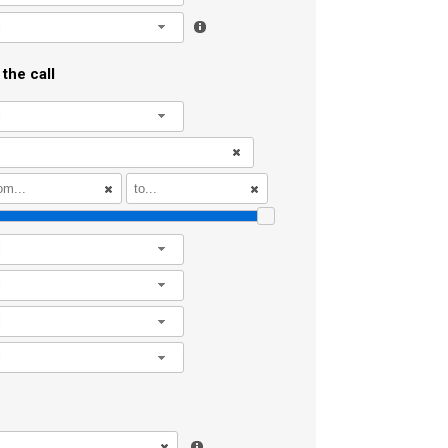
l
the call
l
l
l
l
l