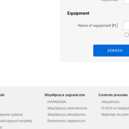
Equipment
Name of equipment [PL]
uki
Współpraca zagraniczna
Centrum prasowe
HARMONIA
Aktualności
Współpraca wielostronna
O NCN w mediac
dawane pytania
Współpraca dwustronna
Materiały do pob
ealizujących projekty
Recenzenci zagraniczni
na