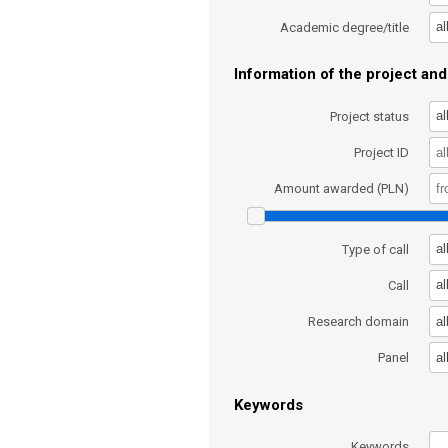
al
Academic degree/title
Information of the project and 
al
Project status
Project ID
Amount awarded (PLN)
al
Type of call
al
Call
al
Research domain
al
Panel
Keywords
Keywords