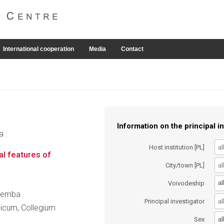
International cooperation
Media
Contact
Information on the principal in
a :
Host institution [PL]
al features of
City/town [PL]
al
Voivodeship
ocemba
Principal investigator
dicum, Collegium
al
Sex