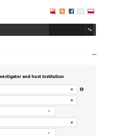
vestigator and host institution
l
l