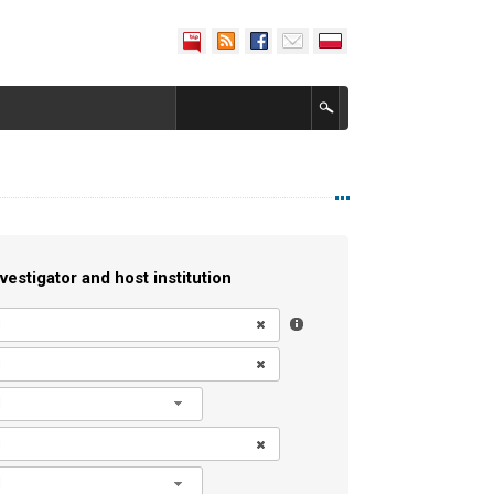
vestigator and host institution
l
l