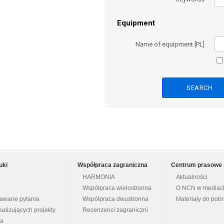
Equipment
Name of equipment [PL]
uki
Współpraca zagraniczna
Centrum prasowe
HARMONIA
Aktualności
Współpraca wielostronna
O NCN w mediac
dawane pytania
Współpraca dwustronna
Materiały do pob
ealizujących projekty
Recenzenci zagraniczni
na