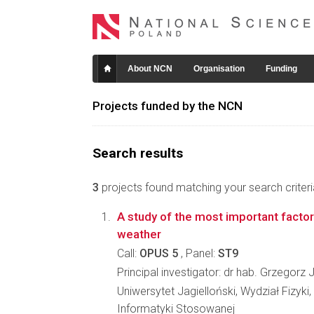
About NCN
Organisation
Funding
Projects funded by the NCN
Search results
3
projects found matching your search criteri
A study of the most important factor
weather
Call:
OPUS 5
, Panel:
ST9
Principal investigator: dr hab. Grzegorz
Uniwersytet Jagielloński, Wydział Fizyki,
Informatyki Stosowanej