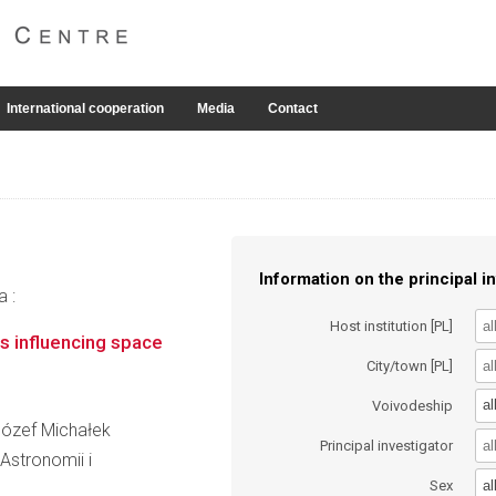
International cooperation
Media
Contact
Information on the principal in
a :
Host institution [PL]
s influencing space
City/town [PL]
al
Voivodeship
 Józef Michałek
Principal investigator
 Astronomii i
al
Sex