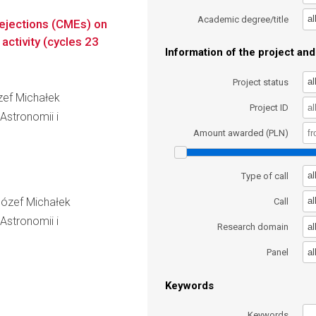
al
Academic degree/title
 ejections (CMEs) on
activity (cycles 23
Information of the project and 
al
Project status
ózef Michałek
Project ID
 Astronomii i
Amount awarded (PLN)
al
Type of call
 Józef Michałek
al
Call
 Astronomii i
al
Research domain
al
Panel
Keywords
Keywords