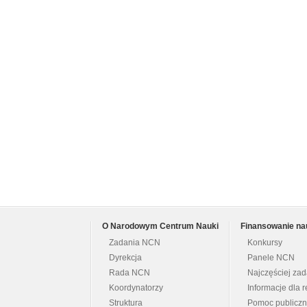
O Narodowym Centrum Nauki
Finansowanie na
Zadania NCN
Konkursy
Dyrekcja
Panele NCN
Rada NCN
Najczęściej za
Koordynatorzy
Informacje dla r
Struktura
Pomoc publicz