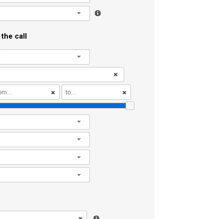
l
the call
l
l
l
l
l