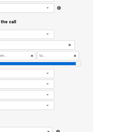
l
the call
l
l
l
l
l