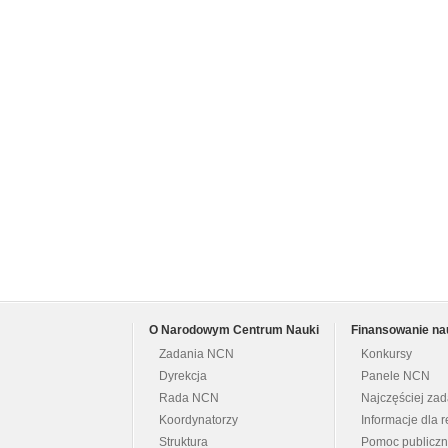
O Narodowym Centrum Nauki
Finansowanie na
Zadania NCN
Konkursy
Dyrekcja
Panele NCN
Rada NCN
Najczęściej za
Koordynatorzy
Informacje dla r
Struktura
Pomoc publicz