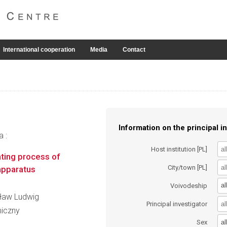
International cooperation
Media
Contact
Information on the principal in
a :
Host institution [PL]
ating process of
City/town [PL]
apparatus
al
Voivodeship
sław Ludwig
Principal investigator
miczny
al
Sex