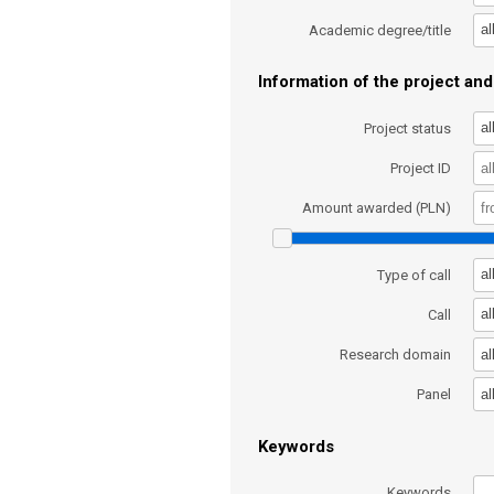
al
Academic degree/title
Information of the project and 
al
Project status
Project ID
Amount awarded (PLN)
al
Type of call
al
Call
al
Research domain
al
Panel
Keywords
Keywords