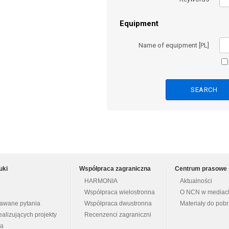
Equipment
Name of equipment [PL]
uki
Współpraca zagraniczna
Centrum prasowe
HARMONIA
Aktualności
Współpraca wielostronna
O NCN w mediac
dawane pytania
Współpraca dwustronna
Materiały do pob
ealizujących projekty
Recenzenci zagraniczni
na