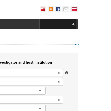
vestigator and host institution
l
l