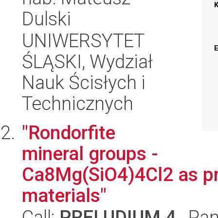
Dulski
UNIWERSYTET
ŚLĄSKI, Wydział
Nauk Ścisłych i
Technicznych
"Rondorfite
mineral groups -
Ca8Mg(SiO4)4Cl2 as pr
materials"
Call:
PRELUDIUM 4
, Pan