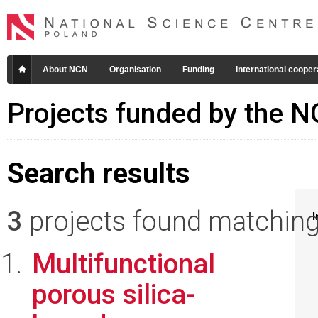
About NCN
Organisation
Funding
International cooper
Projects funded by the 
Search results
3
projects found matching 
I
Multifunctional
porous silica-