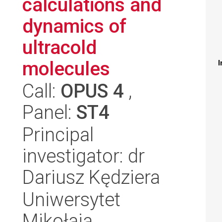
calculations and
dynamics of
ultracold
molecules
I
Call:
OPUS 4
,
Panel:
ST4
Principal
investigator: dr
Dariusz Kędziera
Uniwersytet
Mikołaja