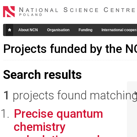
About NCN
Organisation
Funding
International cooper
Projects funded by the 
Search results
1
projects found matching 
I
Precise quantum
chemistry