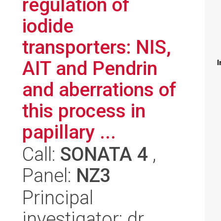
regulation of
iodide
transporters: NIS,
AIT and Pendrin
I
and aberrations of
this process in
papillary ...
Call:
SONATA 4
,
Panel:
NZ3
Principal
investigator: dr