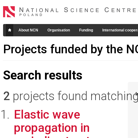
About NCN
Organisation
Funding
International cooper
Projects funded by the 
Search results
2
projects found matching 
I
Elastic wave
propagation in