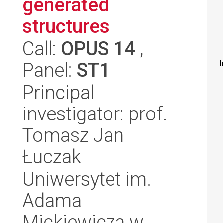
generated
structures
Call:
OPUS 14
,
Panel:
ST1
I
Principal
investigator: prof.
Tomasz Jan
Łuczak
Uniwersytet im.
Adama
Mickiewicza w