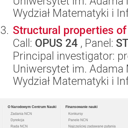
Uniwersytet im. Adama 
Wydział Matematyki i In
Structural properties 
Call:
OPUS 24
, Panel:
S
Principal investigator: 
Uniwersytet im. Adama 
Wydział Matematyki i In
O Narodowym Centrum Nauki
Finansowanie nauki
Zadania NCN
Konkursy
Dyrekcja
Panele NCN
Rada NCN
Najczęściej zadawane pytania