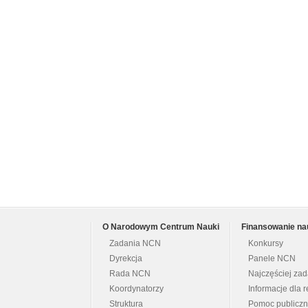
O Narodowym Centrum Nauki
Finansowanie na
Zadania NCN
Konkursy
Dyrekcja
Panele NCN
Rada NCN
Najczęściej za
Koordynatorzy
Informacje dla r
Struktura
Pomoc publicz