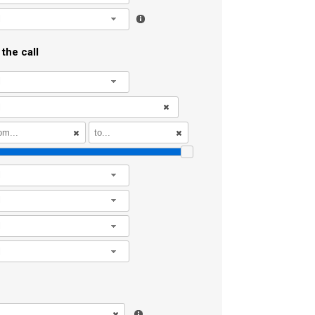
l
the call
l
l
l
l
l