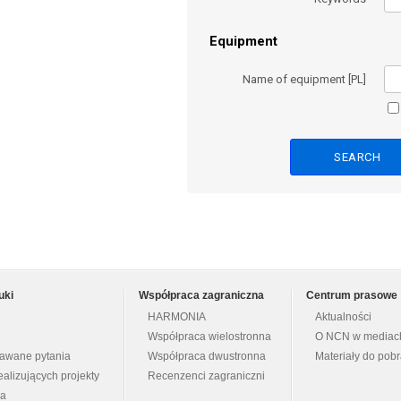
Equipment
Name of equipment [PL]
uki
Współpraca zagraniczna
Centrum prasowe
HARMONIA
Aktualności
Współpraca wielostronna
O NCN w mediac
dawane pytania
Współpraca dwustronna
Materiały do pob
ealizujących projekty
Recenzenci zagraniczni
na