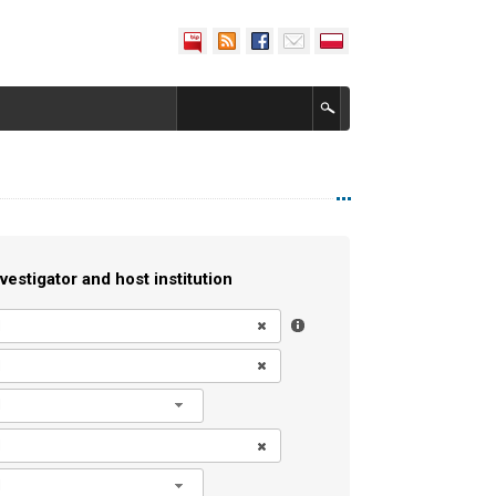
vestigator and host institution
l
l