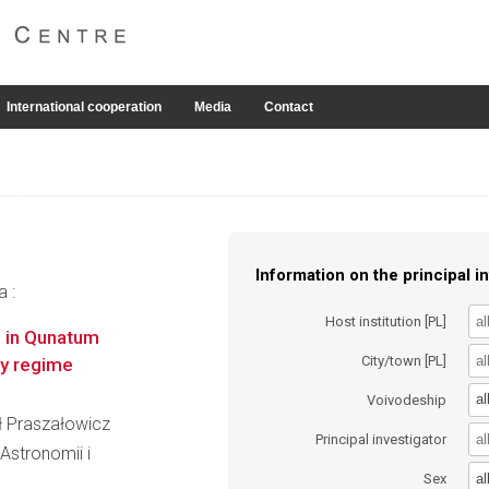
International cooperation
Media
Contact
Information on the principal in
a :
Host institution [PL]
s in Qunatum
City/town [PL]
gy regime
al
Voivodeship
eł Praszałowicz
Principal investigator
 Astronomii i
al
Sex