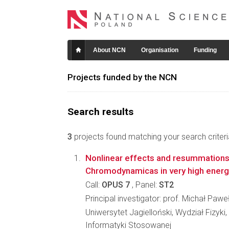
About NCN
Organisation
Funding
Projects funded by the NCN
Search results
3
projects found matching your search criteri
Nonlinear effects and resummation
Chromodynamicas in very high ener
Call:
OPUS 7
, Panel:
ST2
Principal investigator: prof. Michał Paw
Uniwersytet Jagielloński, Wydział Fizyki,
Informatyki Stosowanej