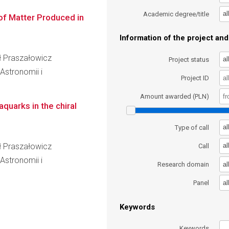
al
Academic degree/title
of Matter Produced in
Information of the project and 
eł Praszałowicz
al
Project status
 Astronomii i
Project ID
Amount awarded (PLN)
quarks in the chiral
al
Type of call
eł Praszałowicz
al
Call
 Astronomii i
al
Research domain
al
Panel
Keywords
Keywords