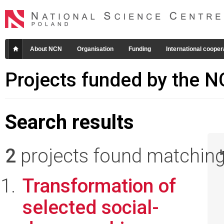
About NCN
Organisation
Funding
International cooper
Projects funded by the 
Search results
2
projects found matching 
I
Transformation of
selected social-