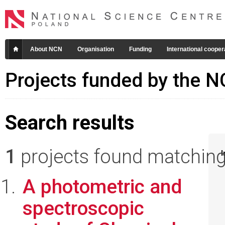
About NCN
Organisation
Funding
International cooper
Projects funded by the 
Search results
1
projects found matching 
I
A photometric and
spectroscopic