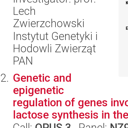
Lech
Zwierzchowski
Instytut Genetyki i
Hodowli Zwierząt
PAN
Genetic and
epigenetic
regulation of genes inv
lactose synthesis in th
Call:
OPUS 3
, Panel:
NZ