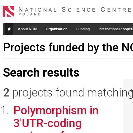
About NCN
Organisation
Funding
International cooper
Projects funded by the 
Search results
2
projects found matching 
I
Polymorphism in
3'UTR-coding