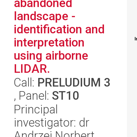
abandoned
landscape -
identification and
interpretation
I
using airborne
LIDAR.
Call:
PRELUDIUM 3
, Panel:
ST10
Principal
investigator: dr
Andrzej Norbert