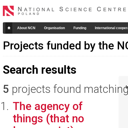
About NCN
Organisation
Funding
International cooper
Projects funded by the 
Search results
5
projects found matching 
I
The agency of
things (that no