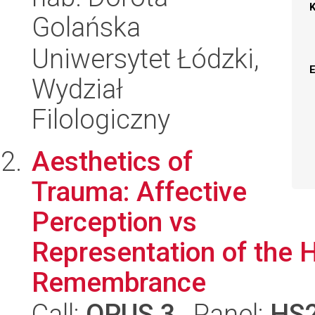
Golańska
Uniwersytet Łódzki,
Wydział
Filologiczny
Aesthetics of
Trauma: Affective
Perception vs
Representation of the H
Remembrance
Call:
OPUS 3
, Panel:
HS