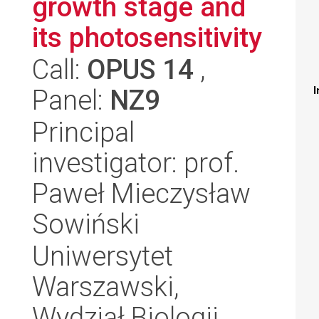
growth stage and
its photosensitivity
Call:
OPUS 14
,
Panel:
NZ9
I
Principal
investigator: prof.
Paweł Mieczysław
Sowiński
Uniwersytet
Warszawski,
Wydział Biologii