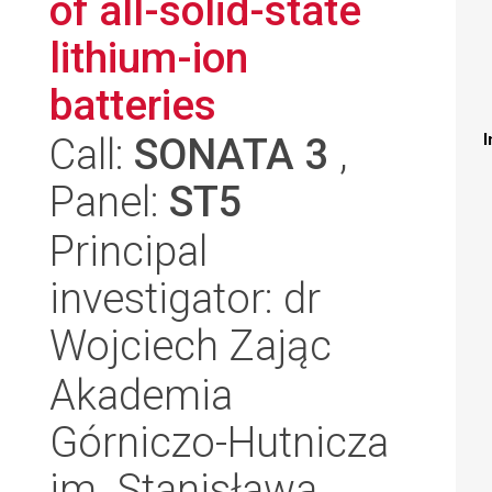
of all-solid-state
lithium-ion
batteries
Call:
SONATA 3
,
I
Panel:
ST5
Principal
investigator: dr
Wojciech Zając
Akademia
Górniczo-Hutnicza
im. Stanisława