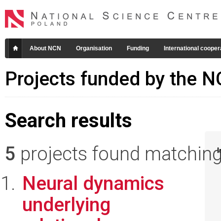
About NCN
Organisation
Funding
International cooper
Projects funded by the 
Search results
5
projects found matching 
I
Neural dynamics
underlying