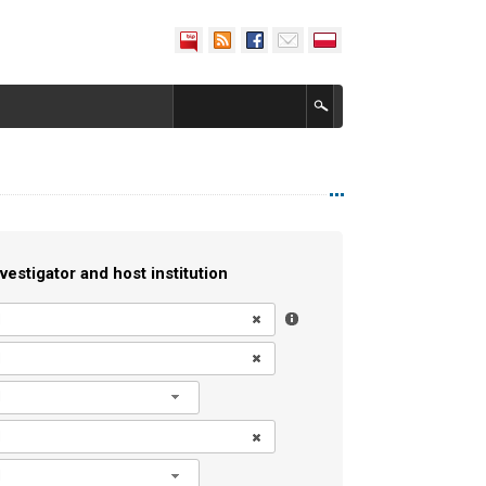
vestigator and host institution
l
l