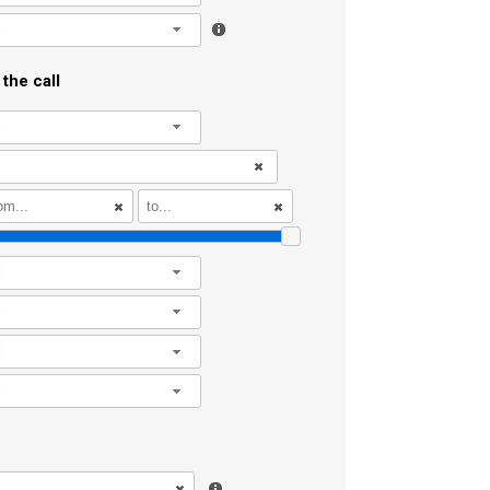
l
the call
l
l
l
l
l