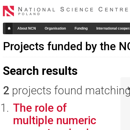
About NCN
Organisation
Funding
International cooper
Projects funded by the 
Search results
2
projects found matching 
I
The role of
multiple numeric