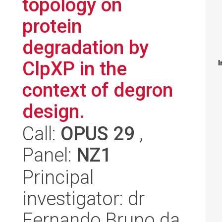
topology on
protein
degradation by
ClpXP in the
I
context of degron
design.
Call:
OPUS 29
,
Panel:
NZ1
Principal
investigator: dr
Fernando Bruno da