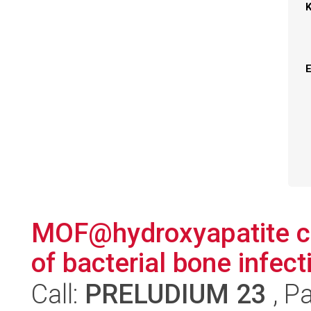
MOF@hydroxyapatite co
of bacterial bone infect
Call:
PRELUDIUM 23
, P