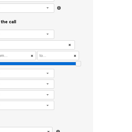
l
the call
l
l
l
l
l