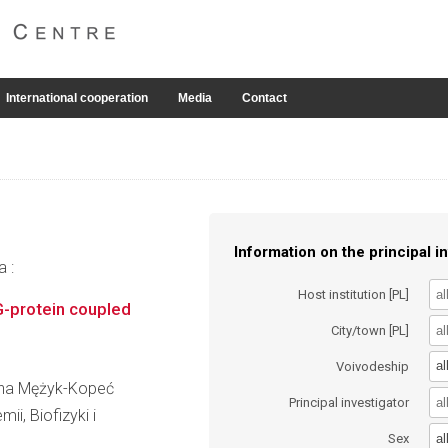
International cooperation
Media
Contact
Information on the principal in
a :
Host institution [PL]
G-protein coupled
City/town [PL]
al
Voivodeship
zyna Mężyk-Kopeć
Principal investigator
ii, Biofizyki i
al
Sex