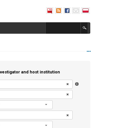
vestigator and host institution
l
l