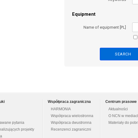
Equipment
Name of equipment [PL]
uki
Współpraca zagraniczna
Centrum prasowe
HARMONIA
Aktualności
Współpraca wielostronna
O NCN w mediac
dawane pytania
Współpraca dwustronna
Materiały do pob
ealizujących projekty
Recenzenci zagraniczni
na