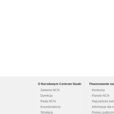
O Narodowym Centrum Nauki
Finansowanie na
Zadania NCN
Konkursy
Dyrekcja
Panele NCN
Rada NCN
Najczęściej za
Koordynatorzy
Informacje dla r
Struktura
Pomoc publicz