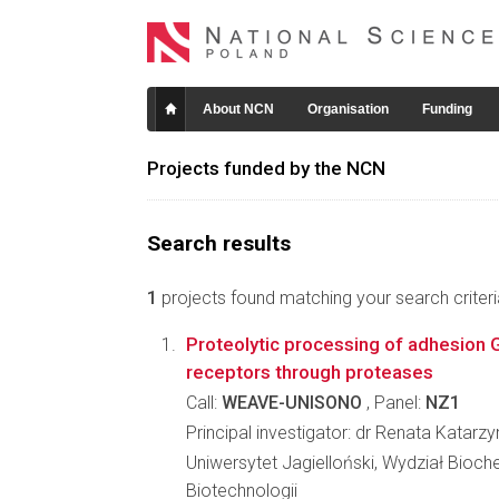
About NCN
Organisation
Funding
Projects funded by the NCN
Search results
1
projects found matching your search criteri
Proteolytic processing of adhesion 
receptors through proteases
Call:
WEAVE-UNISONO
, Panel:
NZ1
Principal investigator: dr Renata Katar
Uniwersytet Jagielloński, Wydział Biochem
Biotechnologii