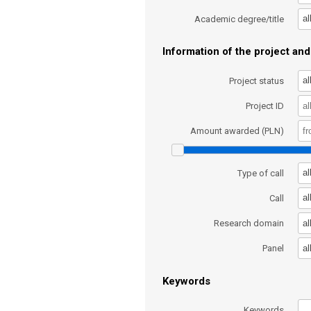
al
Academic degree/title
Information of the project and 
al
Project status
Project ID
Amount awarded (PLN)
al
Type of call
al
Call
al
Research domain
al
Panel
Keywords
Keywords