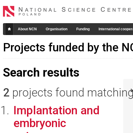
About NCN
Organisation
Funding
International cooper
Projects funded by the 
Search results
2
projects found matching 
I
Implantation and
embryonic