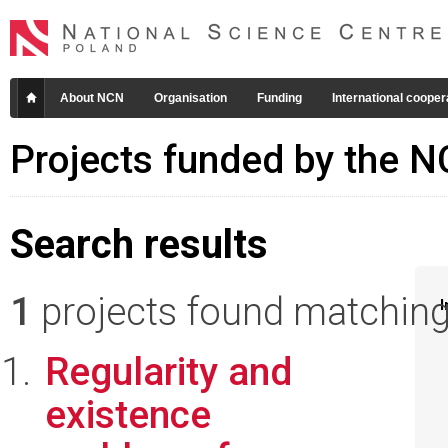
About NCN
Organisation
Funding
International cooper
Projects funded by the 
Search results
1
projects found matching 
I
Regularity and
existence