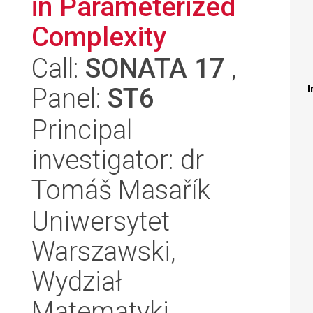
in Parameterized
Complexity
Call:
SONATA 17
,
Panel:
ST6
I
Principal
investigator: dr
Tomáš Masařík
Uniwersytet
Warszawski,
Wydział
Matematyki,