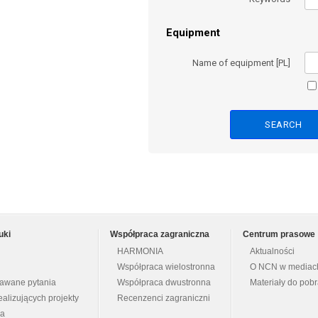
Equipment
Name of equipment [PL]
uki
Współpraca zagraniczna
Centrum prasowe
HARMONIA
Aktualności
Współpraca wielostronna
O NCN w mediac
dawane pytania
Współpraca dwustronna
Materiały do pob
ealizujących projekty
Recenzenci zagraniczni
na