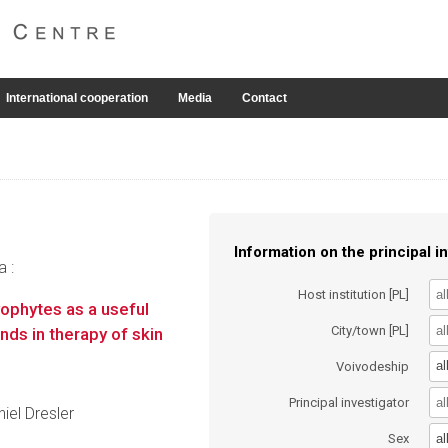
International cooperation
Media
Contact
Information on the principal in
a :
Host institution [PL]
yophytes as a useful
City/town [PL]
nds in therapy of skin
al
Voivodeship
Principal investigator
niel Dresler
al
Sex