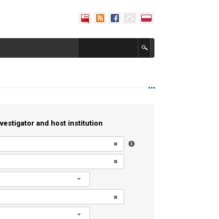
vestigator and host institution
l
l