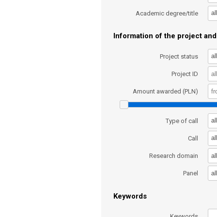
al
Academic degree/title
Information of the project and 
al
Project status
Project ID
Amount awarded (PLN)
al
Type of call
al
Call
al
Research domain
al
Panel
Keywords
Keywords