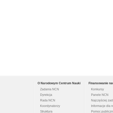
O Narodowym Centrum Nauki
Finansowanie na
Zadania NCN
Konkursy
Dyrekcja
Panele NCN
Rada NCN
Najczęściej za
Koordynatorzy
Informacje dla r
Struktura
Pomoc publicz