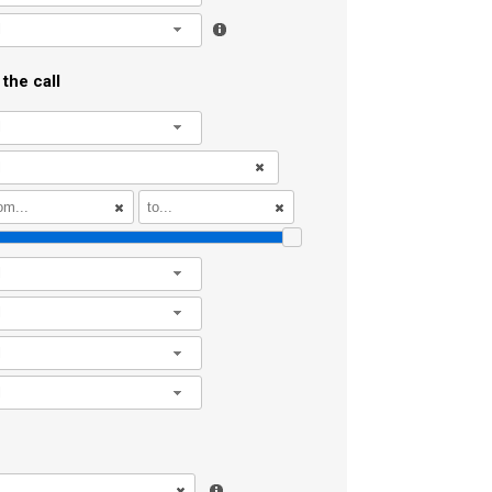
l
the call
l
l
l
l
l