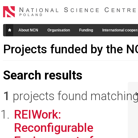
About NCN
Organisation
Funding
International cooper
Projects funded by the 
Search results
1
projects found matching 
I
REIWork:
Reconfigurable