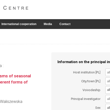
International cooperation
Media
Contact
Information on the principal in
a :
Host institution [PL]
isms of seasonal
City/town [PL]
ferent forms of
al
Voivodeship
Principal investigator
y-Waliszewska
al
Sex