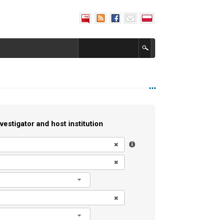
vestigator and host institution
l
l