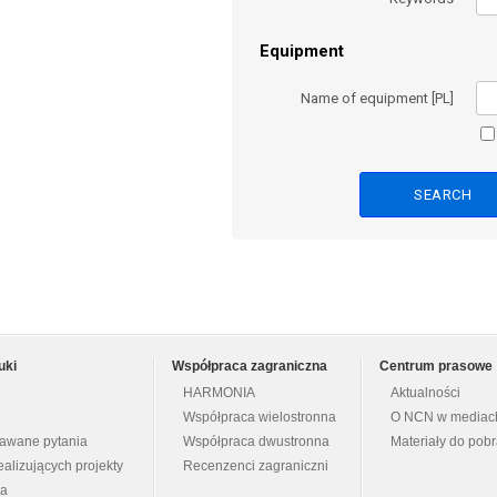
Equipment
Name of equipment [PL]
uki
Współpraca zagraniczna
Centrum prasowe
HARMONIA
Aktualności
Współpraca wielostronna
O NCN w mediac
dawane pytania
Współpraca dwustronna
Materiały do pob
ealizujących projekty
Recenzenci zagraniczni
na