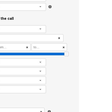
l
the call
l
l
l
l
l