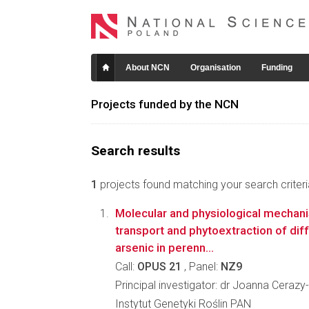
About NCN
Organisation
Funding
Projects funded by the NCN
Search results
1
projects found matching your search criteri
Molecular and physiological mechan
transport and phytoextraction of dif
arsenic in perenn...
Call:
OPUS 21
, Panel:
NZ9
Principal investigator: dr Joanna Ceraz
Instytut Genetyki Roślin PAN