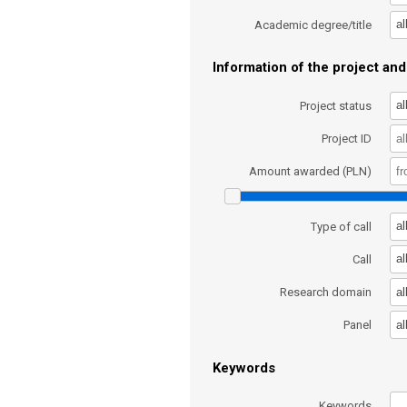
al
Academic degree/title
Information of the project and 
al
Project status
Project ID
Amount awarded (PLN)
al
Type of call
al
Call
al
Research domain
al
Panel
Keywords
Keywords