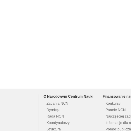
O Narodowym Centrum Nauki
Finansowanie na
Zadania NCN
Konkursy
Dyrekcja
Panele NCN
Rada NCN
Najczęściej za
Koordynatorzy
Informacje dla r
Struktura
Pomoc publicz