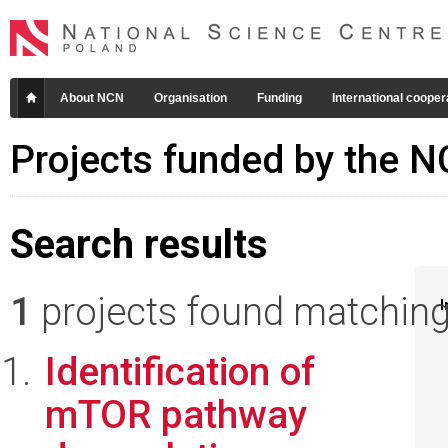
About NCN
Organisation
Funding
International cooper
Projects funded by the 
Search results
1
projects found matching 
I
Identification of
mTOR pathway