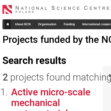
About NCN
Organisation
Funding
International cooper
Projects funded by the 
Search results
2
projects found matching 
I
Active micro-scale
mechanical