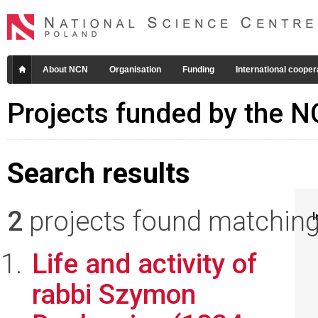
About NCN
Organisation
Funding
International cooper
Projects funded by the 
Search results
2
projects found matching 
I
Life and activity of
rabbi Szymon