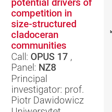
potential drivers of
competition in
size-structured
cladoceran
I
communities
Call:
OPUS 17
,
Panel:
NZ8
Principal
investigator: prof.
Piotr Dawidowicz
Uniwersytet