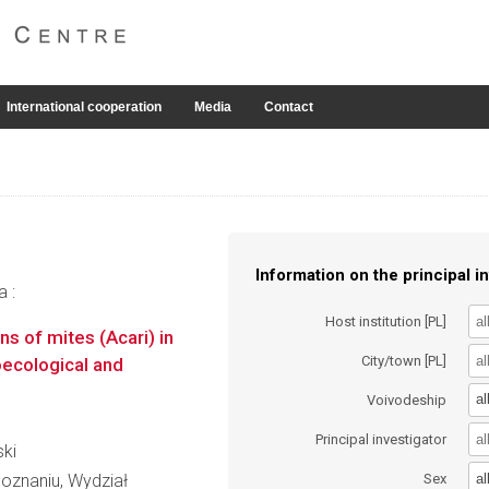
International cooperation
Media
Contact
Information on the principal in
a :
Host institution [PL]
ns of mites (Acari) in
City/town [PL]
oecological and
al
Voivodeship
Principal investigator
ski
al
oznaniu, Wydział
Sex