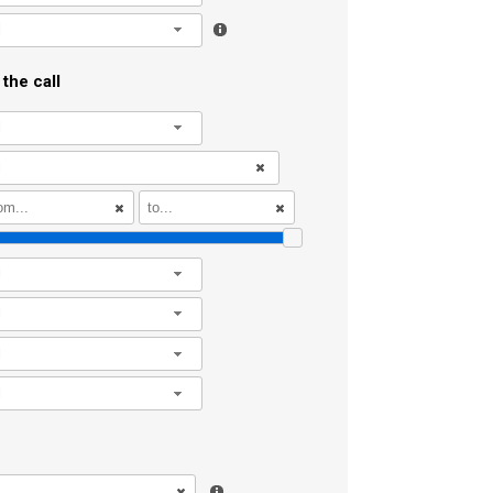
l
the call
l
l
l
l
l