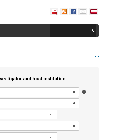
vestigator and host institution
l
l