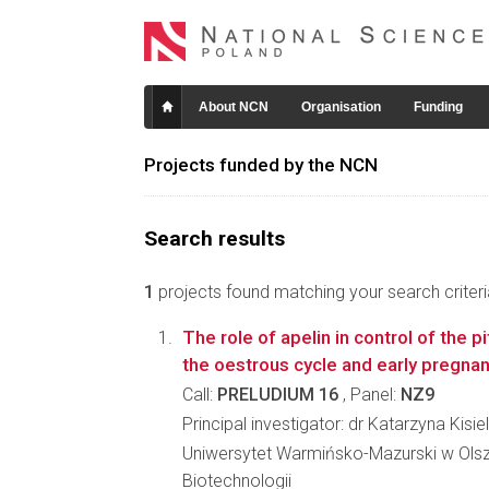
About NCN
Organisation
Funding
Projects funded by the NCN
Search results
1
projects found matching your search criteri
The role of apelin in control of the pi
the oestrous cycle and early pregnan
Call:
PRELUDIUM 16
, Panel:
NZ9
Principal investigator: dr Katarzyna Kisi
Uniwersytet Warmińsko-Mazurski w Olszty
Biotechnologii