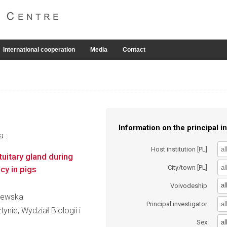
International cooperation
Media
Contact
Information on the principal in
a :
Host institution [PL]
tuitary gland during
City/town [PL]
cy in pigs
al
Voivodeship
elewska
Principal investigator
nie, Wydział Biologii i
al
Sex