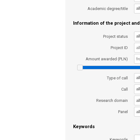
al
Academic degree/title
Information of the project and 
al
Project status
Project ID
Amount awarded (PLN)
al
Type of call
al
Call
al
Research domain
al
Panel
Keywords
Keywords