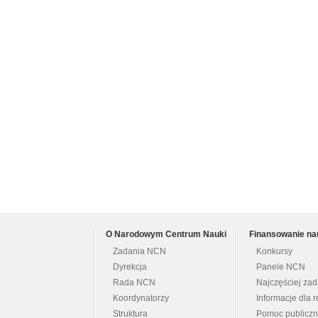
O Narodowym Centrum Nauki
Finansowanie na
Zadania NCN
Konkursy
Dyrekcja
Panele NCN
Rada NCN
Najczęściej za
Koordynatorzy
Informacje dla r
Struktura
Pomoc publicz