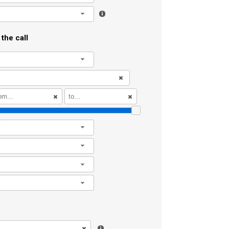
l
the call
l
l
l
l
l