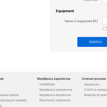
Equipment
Name of equipment [PL]
uki
Współpraca zagraniczna
Centrum prasowe
HARMONIA
Aktualności
Współpraca wielostronna
O NCN w mediac
dawane pytania
Współpraca dwustronna
Materiały do pob
ealizujących projekty
Recenzenci zagraniczni
na