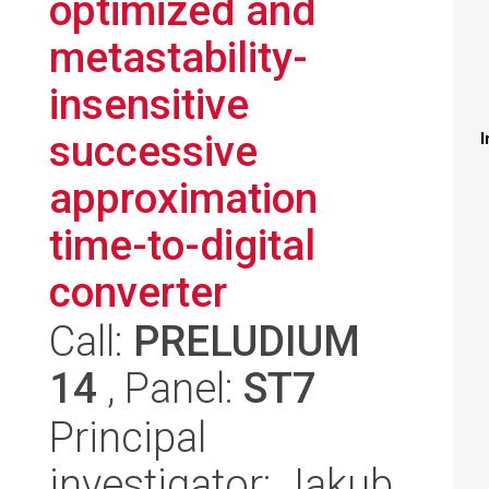
optimized and
metastability-
insensitive
successive
I
approximation
time-to-digital
converter
Call:
PRELUDIUM
14
, Panel:
ST7
Principal
investigator: Jakub