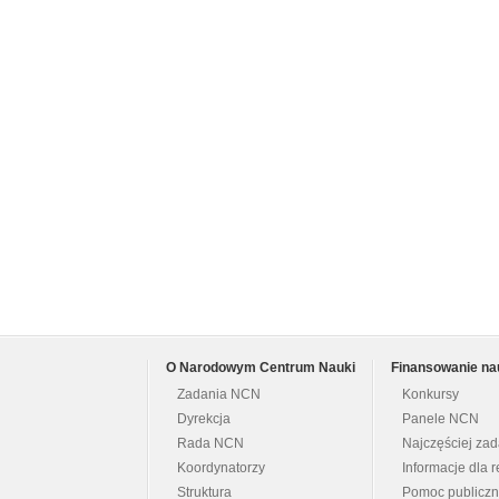
O Narodowym Centrum Nauki
Finansowanie na
Zadania NCN
Konkursy
Dyrekcja
Panele NCN
Rada NCN
Najczęściej za
Koordynatorzy
Informacje dla r
Struktura
Pomoc publicz