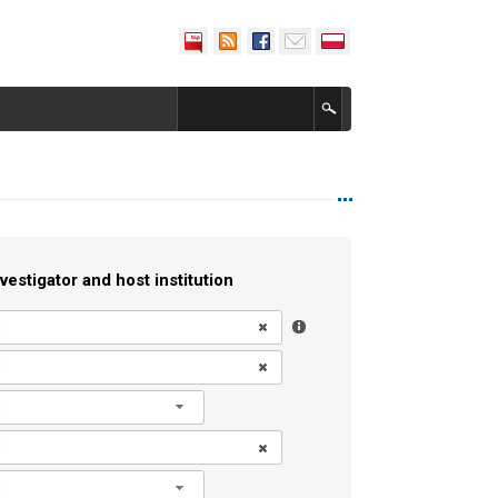
vestigator and host institution
l
l