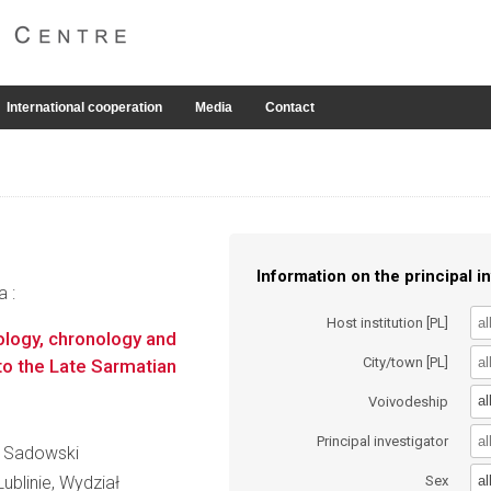
International cooperation
Media
Contact
Information on the principal in
a :
Host institution [PL]
logy, chronology and
City/town [PL]
to the Late Sarmatian
al
Voivodeship
Principal investigator
ał Sadowski
al
ublinie, Wydział
Sex