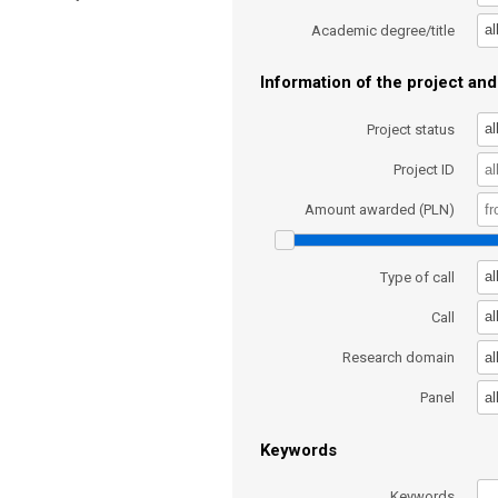
al
Academic degree/title
Information of the project and 
al
Project status
Project ID
Amount awarded (PLN)
al
Type of call
al
Call
al
Research domain
al
Panel
Keywords
Keywords