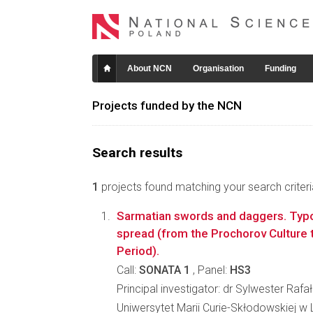
About NCN
Organisation
Funding
Projects funded by the NCN
Search results
1
projects found matching your search criteri
Sarmatian swords and daggers. Typo
spread (from the Prochorov Culture 
Period).
Call:
SONATA 1
, Panel:
HS3
Principal investigator: dr Sylwester Raf
Uniwersytet Marii Curie-Skłodowskiej w L