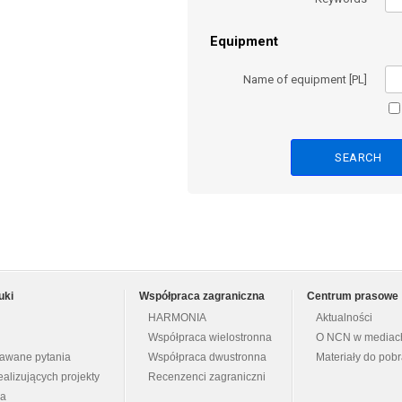
Equipment
Name of equipment [PL]
uki
Współpraca zagraniczna
Centrum prasowe
HARMONIA
Aktualności
Współpraca wielostronna
O NCN w mediac
dawane pytania
Współpraca dwustronna
Materiały do pob
ealizujących projekty
Recenzenci zagraniczni
na