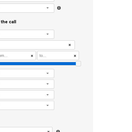
l
the call
l
l
l
l
l