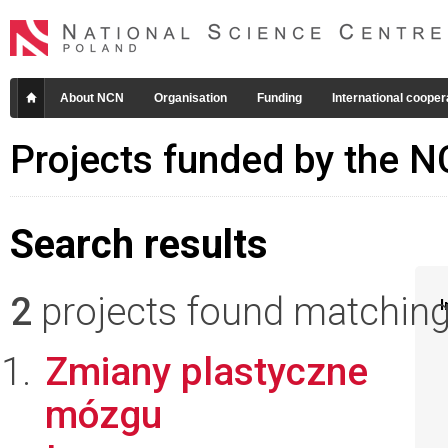
About NCN
Organisation
Funding
International cooper
Projects funded by the 
Search results
2
projects found matching 
I
Zmiany plastyczne
mózgu