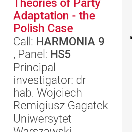
Theories of Party
Adaptation - the
Polish Case
Call:
HARMONIA 9
I
, Panel:
HS5
Principal
investigator: dr
hab. Wojciech
Remigiusz Gagatek
Uniwersytet
Warszawski,