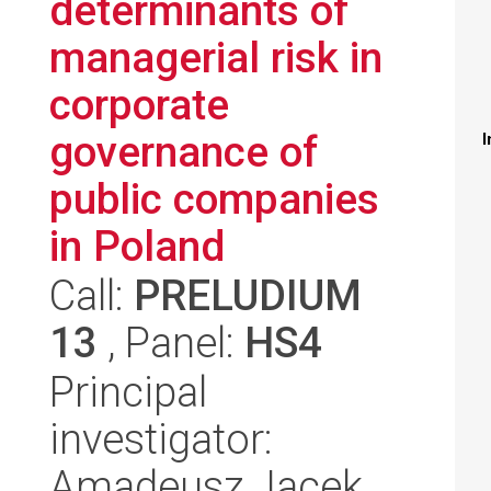
determinants of
managerial risk in
corporate
governance of
I
public companies
in Poland
Call:
PRELUDIUM
13
, Panel:
HS4
Principal
investigator:
Amadeusz Jacek