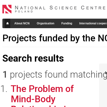
About NCN
Organisation
Funding
International cooper
Projects funded by the 
Search results
1
projects found matching 
I
The Problem of
Mind-Body