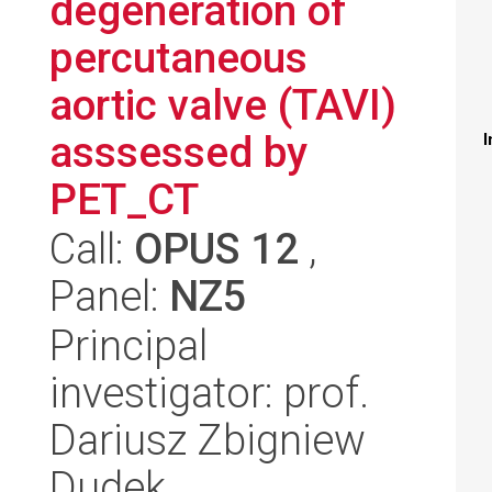
degeneration of
percutaneous
aortic valve (TAVI)
asssessed by
I
PET_CT
Call:
OPUS 12
,
Panel:
NZ5
Principal
investigator: prof.
Dariusz Zbigniew
Dudek