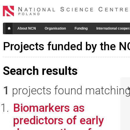
About NCN
Organisation
Funding
International cooper
Projects funded by the 
Search results
1
projects found matching 
I
Biomarkers as
predictors of early