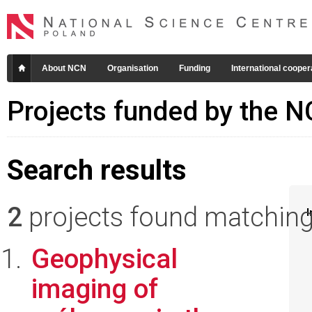
About NCN
Organisation
Funding
International cooper
Projects funded by the 
Search results
2
projects found matching 
I
Geophysical
imaging of