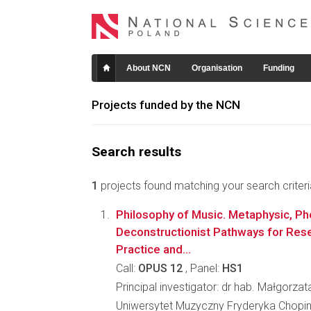
About NCN
Organisation
Funding
Projects funded by the NCN
Search results
1
projects found matching your search criteri
Philosophy of Music. Metaphysic, P
Deconstructionist Pathways for Rese
Practice and...
Call:
OPUS 12
, Panel:
HS1
Principal investigator: dr hab. Małgorz
Uniwersytet Muzyczny Fryderyka Chopi