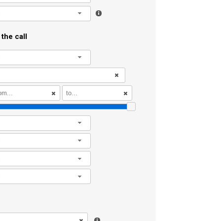
l
the call
l
l
l
l
l