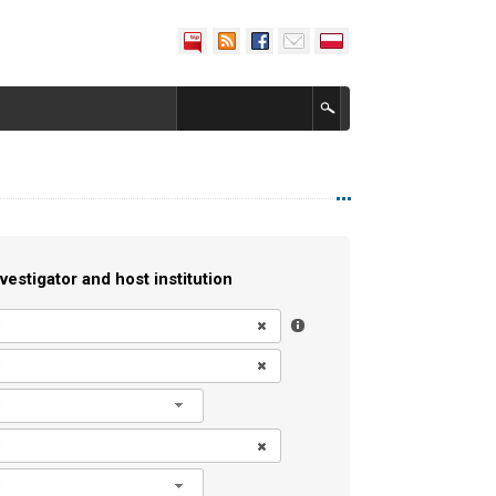
vestigator and host institution
l
l