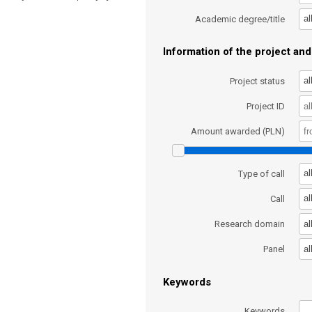
al
Academic degree/title
Information of the project and 
al
Project status
Project ID
Amount awarded (PLN)
al
Type of call
al
Call
al
Research domain
al
Panel
Keywords
Keywords