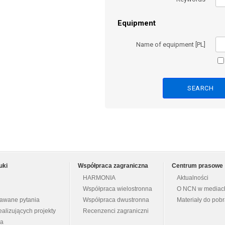
Equipment
Name of equipment [PL]
uki
Współpraca zagraniczna
Centrum prasowe
HARMONIA
Aktualności
Współpraca wielostronna
O NCN w mediac
dawane pytania
Współpraca dwustronna
Materiały do pob
ealizujących projekty
Recenzenci zagraniczni
na