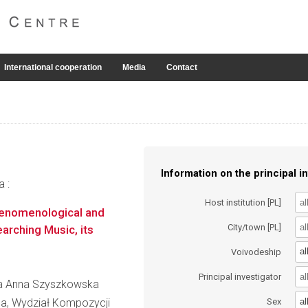
International cooperation
Media
Contact
Information on the principal in
a :
Host institution [PL]
henomenological and
City/town [PL]
arching Music, its
al
Voivodeship
Principal investigator
ata Anna Szyszkowska
al
na, Wydział Kompozycji
Sex