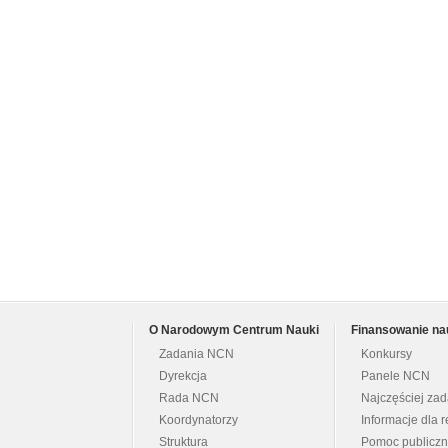
O Narodowym Centrum Nauki
Finansowanie na
Zadania NCN
Konkursy
Dyrekcja
Panele NCN
Rada NCN
Najczęściej za
Koordynatorzy
Informacje dla r
Struktura
Pomoc publicz