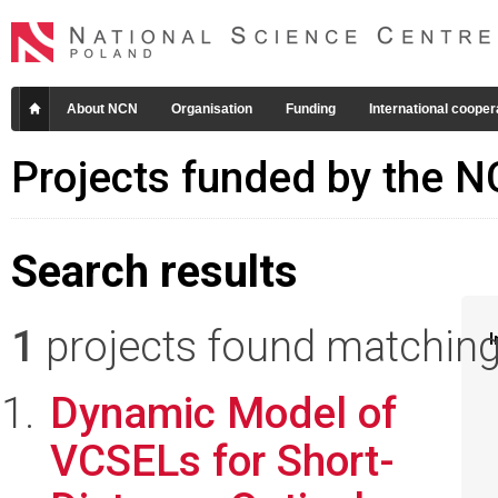
About NCN
Organisation
Funding
International cooper
Projects funded by the 
Search results
1
projects found matching 
I
Dynamic Model of
VCSELs for Short-