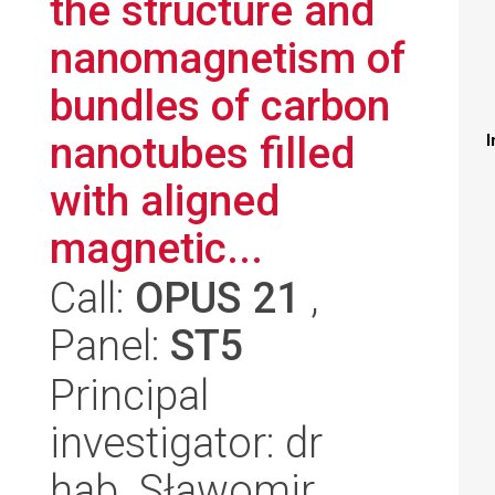
the structure and
nanomagnetism of
bundles of carbon
nanotubes filled
I
with aligned
magnetic...
Call:
OPUS 21
,
Panel:
ST5
Principal
investigator: dr
hab. Sławomir