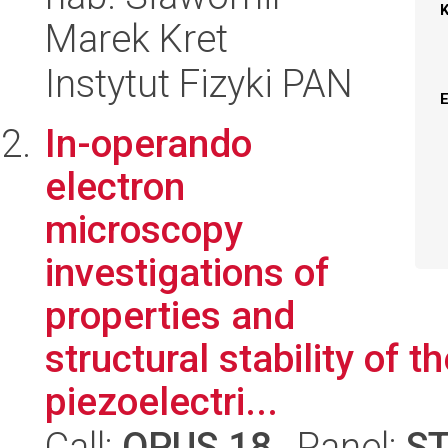
Marek Kret
Instytut Fizyki PAN
In-operando
electron
microscopy
investigations of
properties and
structural stability of 
piezoelectri...
Call:
OPUS 18
, Panel:
S